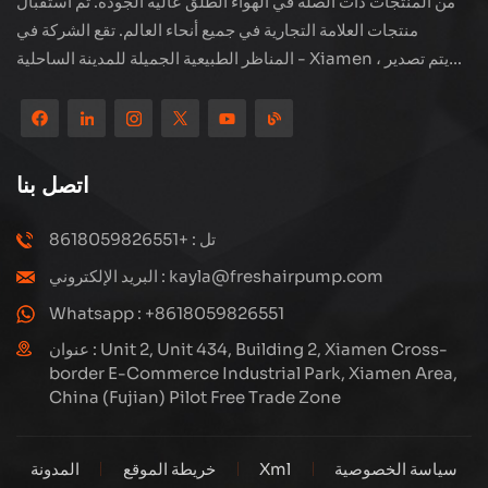
من المنتجات ذات الصلة في الهواء الطلق عالية الجودة. تم استقبال
منتجات العلامة التجارية في جميع أنحاء العالم. تقع الشركة في
المناظر الطبيعية الجميلة للمدينة الساحلية - Xiamen ، يتم تصدير
منتجاتنا إلى أكثر من 80 دولة ومنطقة ، بجودة ممتازة قد فازت بسمعة
دولية واسعة. لدى Subang Technology فريق مبيعات محترف
ونظام خدمة فعال بعد البيع ، نحن نستكشف دائمًا ودراسة كيفية ترقية
منتجاتنا باستمرار من خلال الابتكار لتلبية الاحتياجات المتزايدة للعملاء.
اتصل بنا
التركيز الأساسي للشركة على إنتاج وتصنيع الضواغط عالية الضغط ،
تصميمها الهيكلي هو علمي ومعقول ، لضمان الأداء الفعال للمنتجات.
تل : +8618059826551
كل منتج ننتجه ، بما في ذلك العديد من الأجزاء الدقيقة ، مبنية بعناية
البريد الإلكتروني : kayla@freshairpump.com
على خطوط إنتاج آلية للغاية بما يتوافق مع الرسومات الهندسية.
Whatsapp : +8618059826551
عنوان : Unit 2, Unit 434, Building 2, Xiamen Cross-
border E-Commerce Industrial Park, Xiamen Area,
China (Fujian) Pilot Free Trade Zone
سياسة الخصوصية
Xml
خريطة الموقع
المدونة