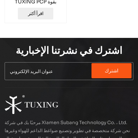
TUXING PCP بقوة
4500 رطل لكل بوصة
اقرأ أكثر
مربعة وسرعة 40 لترًا في
الدقيقة TXED012
اشترك في نشرتنا الإخبارية
اشترك
مرحبًا بك في شركة Xiamen Subang Technology Co. ، Ltd.
نحن شركة متخصصة في تطوير وتصنيع ضواغط الداعم للهواء وغيرها