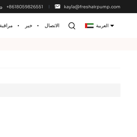
+8618059826551
kayla@freshairpump.com
الاتصال
خبر
مراقبة 
العربية
English
français
español
português
العربية
中文