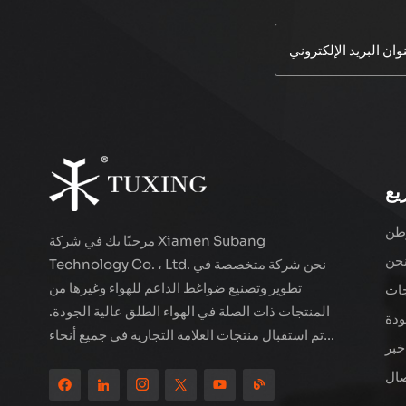
ضاغط هواء سلكي
TUXING TXES062
اقرأ أكثر
ضاغط هواء LCD
مزدوج الأسطوانة عالي
يع
الأداء TXEDT032-1
اقرأ أكثر
طن
مرحبًا بك في شركة Xiamen Subang
حن
Technology Co. ، Ltd. نحن شركة متخصصة في
ضاغط هواء مزدوج
تطوير وتصنيع ضواغط الداعم للهواء وغيرها من
ات
الأسطوانات PCP 800
المنتجات ذات الصلة في الهواء الطلق عالية الجودة.
واط من TUXING
ودة
اقرأ أكثر
TXEDB062
تم استقبال منتجات العلامة التجارية في جميع أنحاء
خبر
العالم. تقع الشركة في المناظر الطبيعية الجميلة
صال
للمدينة الساحلية - Xiamen ، يتم تصدير منتجاتنا
ضاغط هواء TUXING
إلى أكثر من 80 دولة ومنطقة ، بجودة ممتازة قد