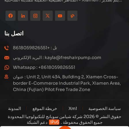
منتجاتنا إلى أكثر من 80 دولة ومنطقة ، بجودة ممتازة قد فازت بسمعة
دولية واسعة. لدى Subang Technology فريق مبيعات محترف
ونظام خدمة فعال بعد البيع ، نحن نستكشف دائمًا ودراسة كيفية ترقية
منتجاتنا باستمرار من خلال الابتكار لتلبية الاحتياجات المتزايدة للعملاء.
اتصل بنا
التركيز الأساسي للشركة على إنتاج وتصنيع الضواغط عالية الضغط ،
تصميمها الهيكلي هو علمي ومعقول ، لضمان الأداء الفعال للمنتجات.
تل : +8618059826551
كل منتج ننتجه ، بما في ذلك العديد من الأجزاء الدقيقة ، مبنية بعناية
البريد الإلكتروني : kayla@freshairpump.com
على خطوط إنتاج آلية للغاية بما يتوافق مع الرسومات الهندسية.
Whatsapp : +8618059826551
عنوان : Unit 2, Unit 434, Building 2, Xiamen Cross-
border E-Commerce Industrial Park, Xiamen Area,
China (Fujian) Pilot Free Trade Zone
سياسة الخصوصية
Xml
خريطة الموقع
المدونة
حقوق النشر © 2026 شركة شيامن سوبانج للتكنولوجيا المحدودة
جميع الحقوق محفوظة .
دعم الشبكة