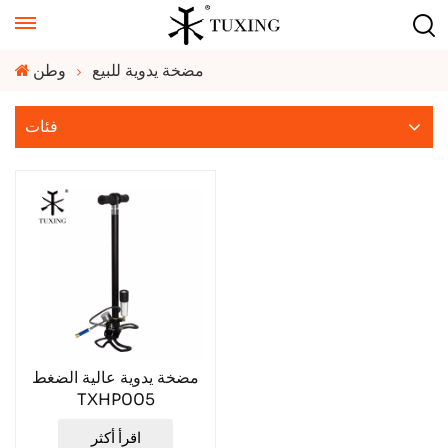
مضخة يدوية للبيع
وطن
فئات
مضخة يدوية عالية الضغط
TXHP005
اقرأ أكثر