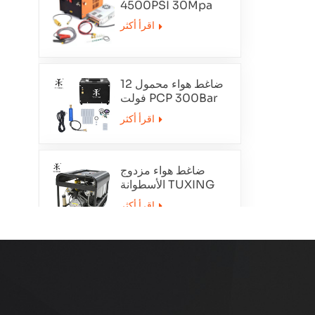
4500PSI 30Mpa
12V
اقرأ أكثر
ضاغط هواء محمول 12
فولت PCP 300Bar
TXET062-1
اقرأ أكثر
ضاغط هواء مزدوج
الأسطوانة TUXING
TXEDT032
اقرأ أكثر
PCP 300Bar ضاغط
الهواء التطهير التلقائي
TXEDT033
اقرأ أكثر