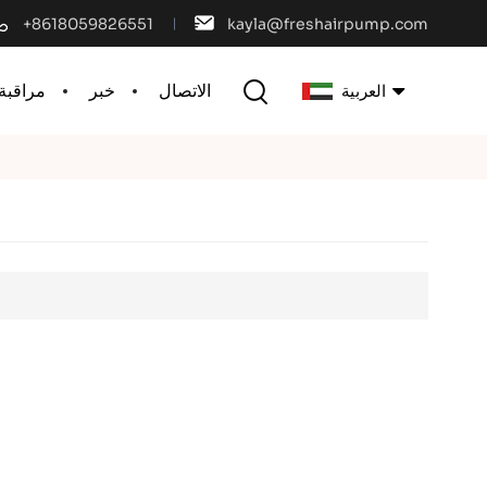
+8618059826551
kayla@freshairpump.com
الاتصال
خبر
مراقبة 
العربية
English
français
español
português
العربية
中文