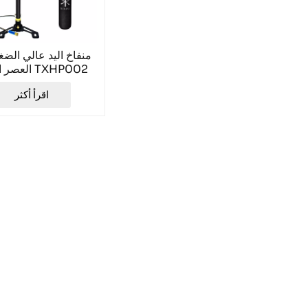
منفاخ اليد عالي الض
العصر الجديد TXHP002
اقرأ أكثر