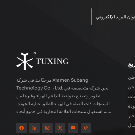
ضاغط هواء سلكي
TUXING TXES062
اقرأ أكثر
ضاغط هواء LCD
مزدوج الأسطوانة عالي
يع
الأداء TXEDT032-1
اقرأ أكثر
طن
مرحبًا بك في شركة Xiamen Subang
حن
Technology Co. ، Ltd. نحن شركة متخصصة في
ضاغط هواء مزدوج
تطوير وتصنيع ضواغط الداعم للهواء وغيرها من
ات
الأسطوانات PCP 800
المنتجات ذات الصلة في الهواء الطلق عالية الجودة.
واط من TUXING
ودة
اقرأ أكثر
TXEDB062
تم استقبال منتجات العلامة التجارية في جميع أنحاء
خبر
العالم. تقع الشركة في المناظر الطبيعية الجميلة
صال
للمدينة الساحلية - Xiamen ، يتم تصدير منتجاتنا
ضاغط هواء TUXING
إلى أكثر من 80 دولة ومنطقة ، بجودة ممتازة قد