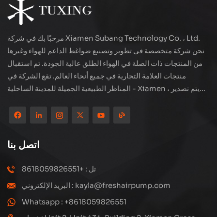
مرحبًا بك في شركة Xiamen Subang Technology Co. ، Ltd.
نحن شركة متخصصة في تطوير وتصنيع ضواغط الداعم للهواء وغيرها
من المنتجات ذات الصلة في الهواء الطلق عالية الجودة. تم استقبال
منتجات العلامة التجارية في جميع أنحاء العالم. تقع الشركة في
المناظر الطبيعية الجميلة للمدينة الساحلية - Xiamen ، يتم تصدير
منتجاتنا إلى أكثر من 80 دولة ومنطقة ، بجودة ممتازة قد فازت بسمعة
دولية واسعة. لدى Subang Technology فريق مبيعات محترف
ونظام خدمة فعال بعد البيع ، نحن نستكشف دائمًا ودراسة كيفية ترقية
منتجاتنا باستمرار من خلال الابتكار لتلبية الاحتياجات المتزايدة للعملاء.
اتصل بنا
التركيز الأساسي للشركة على إنتاج وتصنيع الضواغط عالية الضغط ،
تصميمها الهيكلي هو علمي ومعقول ، لضمان الأداء الفعال للمنتجات.
تل : +8618059826551
كل منتج ننتجه ، بما في ذلك العديد من الأجزاء الدقيقة ، مبنية بعناية
البريد الإلكتروني : kayla@freshairpump.com
على خطوط إنتاج آلية للغاية بما يتوافق مع الرسومات الهندسية.
Whatsapp : +8618059826551