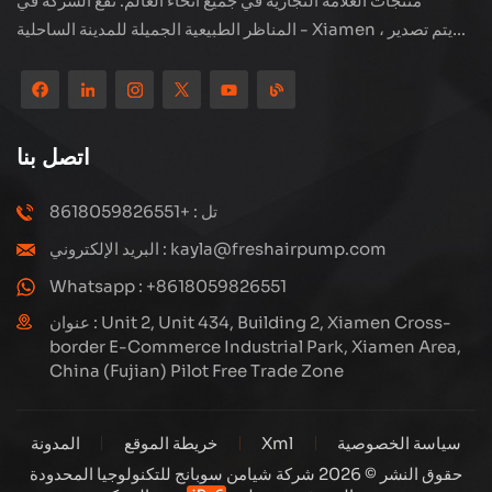
منتجات العلامة التجارية في جميع أنحاء العالم. تقع الشركة في
المناظر الطبيعية الجميلة للمدينة الساحلية - Xiamen ، يتم تصدير
منتجاتنا إلى أكثر من 80 دولة ومنطقة ، بجودة ممتازة قد فازت بسمعة
دولية واسعة. لدى Subang Technology فريق مبيعات محترف
ونظام خدمة فعال بعد البيع ، نحن نستكشف دائمًا ودراسة كيفية ترقية
منتجاتنا باستمرار من خلال الابتكار لتلبية الاحتياجات المتزايدة للعملاء.
اتصل بنا
التركيز الأساسي للشركة على إنتاج وتصنيع الضواغط عالية الضغط ،
تصميمها الهيكلي هو علمي ومعقول ، لضمان الأداء الفعال للمنتجات.
تل : +8618059826551
كل منتج ننتجه ، بما في ذلك العديد من الأجزاء الدقيقة ، مبنية بعناية
البريد الإلكتروني : kayla@freshairpump.com
على خطوط إنتاج آلية للغاية بما يتوافق مع الرسومات الهندسية.
Whatsapp : +8618059826551
عنوان : Unit 2, Unit 434, Building 2, Xiamen Cross-
border E-Commerce Industrial Park, Xiamen Area,
China (Fujian) Pilot Free Trade Zone
سياسة الخصوصية
Xml
خريطة الموقع
المدونة
حقوق النشر © 2026 شركة شيامن سوبانج للتكنولوجيا المحدودة