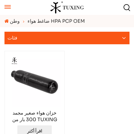
ضاغط هواء HPA PCP OEM
وطن
فئات
خزان هواء صغير مجمد
300 بار من TUXING
سعة 0.3 لتر
اقرأ أكثر
TXCGS030