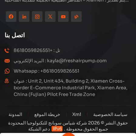
منتجاتنا إلى أكثر من 80 دولة ومنطقة ، بجودة ممتازة قد فازت بسمعة
دولية واسعة. لدى Subang Technology فريق مبيعات محترف
ونظام خدمة فعال بعد البيع ، نحن نستكشف دائمًا ودراسة كيفية ترقية
منتجاتنا باستمرار من خلال الابتكار لتلبية الاحتياجات المتزايدة للعملاء.
اتصل بنا
التركيز الأساسي للشركة على إنتاج وتصنيع الضواغط عالية الضغط ،
تصميمها الهيكلي هو علمي ومعقول ، لضمان الأداء الفعال للمنتجات.
تل : +8618059826551
كل منتج ننتجه ، بما في ذلك العديد من الأجزاء الدقيقة ، مبنية بعناية
البريد الإلكتروني : kayla@freshairpump.com
على خطوط إنتاج آلية للغاية بما يتوافق مع الرسومات الهندسية.
Whatsapp : +8618059826551
عنوان : Unit 2, Unit 434, Building 2, Xiamen Cross-
border E-Commerce Industrial Park, Xiamen Area,
China (Fujian) Pilot Free Trade Zone
سياسة الخصوصية
Xml
خريطة الموقع
المدونة
حقوق النشر © 2026 شركة شيامن سوبانج للتكنولوجيا المحدودة
جميع الحقوق محفوظة .
دعم الشبكة