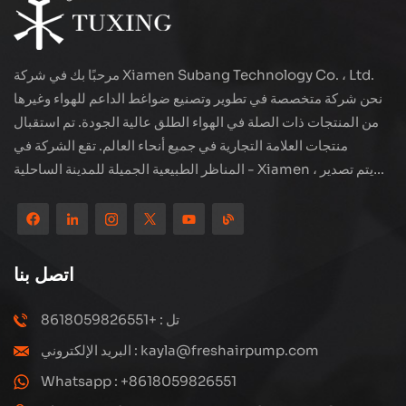
مرحبًا بك في شركة Xiamen Subang Technology Co. ، Ltd.
نحن شركة متخصصة في تطوير وتصنيع ضواغط الداعم للهواء وغيرها
من المنتجات ذات الصلة في الهواء الطلق عالية الجودة. تم استقبال
منتجات العلامة التجارية في جميع أنحاء العالم. تقع الشركة في
المناظر الطبيعية الجميلة للمدينة الساحلية - Xiamen ، يتم تصدير
منتجاتنا إلى أكثر من 80 دولة ومنطقة ، بجودة ممتازة قد فازت بسمعة
دولية واسعة. لدى Subang Technology فريق مبيعات محترف
ونظام خدمة فعال بعد البيع ، نحن نستكشف دائمًا ودراسة كيفية ترقية
منتجاتنا باستمرار من خلال الابتكار لتلبية الاحتياجات المتزايدة للعملاء.
اتصل بنا
التركيز الأساسي للشركة على إنتاج وتصنيع الضواغط عالية الضغط ،
تصميمها الهيكلي هو علمي ومعقول ، لضمان الأداء الفعال للمنتجات.
تل : +8618059826551
كل منتج ننتجه ، بما في ذلك العديد من الأجزاء الدقيقة ، مبنية بعناية
البريد الإلكتروني : kayla@freshairpump.com
على خطوط إنتاج آلية للغاية بما يتوافق مع الرسومات الهندسية.
Whatsapp : +8618059826551