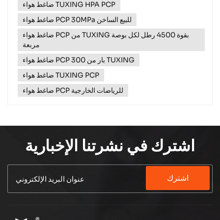
ضاغط هواء TUXING HPA PCP
سوبانغ للتكنولوجيا المحدودةإننا نرى هذا التنوع المذهل كل يوم
ونحن نصمم...
ضاغط هواء PCP 30MPa للبيع الساخن
ضاغط هواء PCP من TUXING بقوة 4500 رطل لكل بوصة
مربعة
ضاغط هواء PCP 300 بار من TUXING
ضاغط هواء TUXING PCP
ضاغط هواء PCP للرياضات الخارجية
اشترك في نشرتنا الإخبارية
اشترك