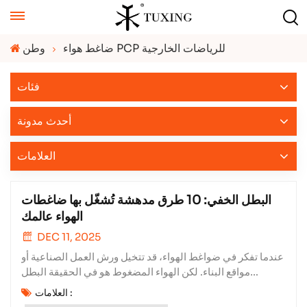
ضاغط هواء PCP للرياضات الخارجية
وطن
فئات
أحدث مدونة
العلامات
البطل الخفي: 10 طرق مدهشة تُشغّل بها ضاغطات
الهواء عالمك
DEC 11, 2025
عندما تفكر في ضواغط الهواء، قد تتخيل ورش العمل الصناعية أو
مواقع البناء. لكن الهواء المضغوط هو في الحقيقة البطل
المجهول للحياة الحديثة - قوة متعددة الاستخدامات وفعالة تؤثر
العلامات :
على جوانب أكثر من عالمنا اليومي مما قد تدركه. شركة شيامن