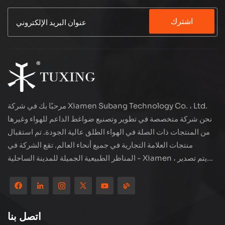
اشترك
مرحبًا بك في شركة Xiamen Subang Technology Co. ، Ltd.
نحن شركة متخصصة في تطوير وتصنيع ضواغط الداعم للهواء وغيرها
من المنتجات ذات الصلة في الهواء الطلق عالية الجودة. تم استقبال
منتجات العلامة التجارية في جميع أنحاء العالم. تقع الشركة في
المناظر الطبيعية الجميلة للمدينة الساحلية - Xiamen ، يتم تصدير
منتجاتنا إلى أكثر من 80 دولة ومنطقة ، بجودة ممتازة قد فازت بسمعة
دولية واسعة. لدى Subang Technology فريق مبيعات محترف
ونظام خدمة فعال بعد البيع ، نحن نستكشف دائمًا ودراسة كيفية ترقية
منتجاتنا باستمرار من خلال الابتكار لتلبية الاحتياجات المتزايدة للعملاء.
اتصل بنا
التركيز الأساسي للشركة على إنتاج وتصنيع الضواغط عالية الضغط ،