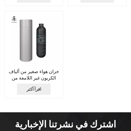
خزان هواء صغير من ألياف
الكربون غير اللامعة من
TUXING PCP Mini سعة
اقرأ أكثر
0.48 لتر TXCGS048
اشترك في نشرتنا الإخبارية