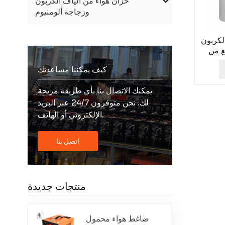
خزان هواء من ألياف الكربون
وزجاجة ألومنيوم
لكربون
 TUXING
كيف يمكننا مساعدتك
يمكنك الاتصال بنا بأي طريقة مريحة
لك. نحن متوفرون 24/7 عبر البريد
الإلكتروني أو الهاتف.
اتصل بنا
منتجات جديدة
ضاغط هواء محمول