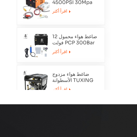
4500PSI 30Mpa
12V
اقرأ أكثر
ضاغط هواء محمول 12
فولت PCP 300Bar
TXET062-1
اقرأ أكثر
ضاغط هواء مزدوج
الأسطوانة TUXING
TXEDT032
اقرأ أكثر
PCP 300Bar ضاغط
الهواء التطهير التلقائي
TXEDT033
اقرأ أكثر