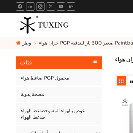
واء PCP صغير 300 بار لبندقية Paintball
وطن
فئات
ضاغط هواء PCP محمول
مضخة يدوية
غوص بالهواء المفتوحضاغط الهواء
ضاغط الهواء