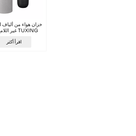
خزان هواء من ألياف ا
غير اللامع من
سعة 0.36 لتر TXCGS036
اقرأ أكثر