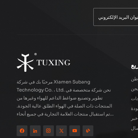
ضاغط هواء سلكي
TUXING TXES062
اقرأ أكثر
ضاغط هواء LCD
مزدوج الأسطوانة عالي
يع
الأداء TXEDT032-1
اقرأ أكثر
طن
مرحبًا بك في شركة Xiamen Subang
حن
Technology Co. ، Ltd. نحن شركة متخصصة في
ضاغط هواء مزدوج
تطوير وتصنيع ضواغط الداعم للهواء وغيرها من
ات
الأسطوانات PCP 800
المنتجات ذات الصلة في الهواء الطلق عالية الجودة.
واط من TUXING
ودة
اقرأ أكثر
TXEDB062
تم استقبال منتجات العلامة التجارية في جميع أنحاء
خبر
العالم. تقع الشركة في المناظر الطبيعية الجميلة
صال
للمدينة الساحلية - Xiamen ، يتم تصدير منتجاتنا
ضاغط هواء TUXING
إلى أكثر من 80 دولة ومنطقة ، بجودة ممتازة قد