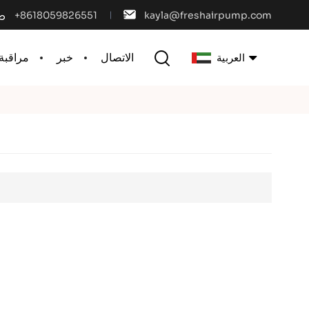
+8618059826551
kayla@freshairpump.com
الاتصال
خبر
مراقبة 
العربية
English
français
español
português
العربية
中文