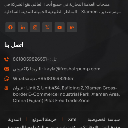
منتجات العلامة التجارية في جميع أنحاء العالم. تقع الشركة في
المناظر الطبيعية الجميلة للمدينة الساحلية - Xiamen ، يتم تصدير
منتجاتنا إلى أكثر من 80 دولة ومنطقة ، بجودة ممتازة قد فازت بسمعة
دولية واسعة. لدى Subang Technology فريق مبيعات محترف
ونظام خدمة فعال بعد البيع ، نحن نستكشف دائمًا ودراسة كيفية ترقية
منتجاتنا باستمرار من خلال الابتكار لتلبية الاحتياجات المتزايدة للعملاء.
اتصل بنا
التركيز الأساسي للشركة على إنتاج وتصنيع الضواغط عالية الضغط ،
تصميمها الهيكلي هو علمي ومعقول ، لضمان الأداء الفعال للمنتجات.
تل : +8618059826551
كل منتج ننتجه ، بما في ذلك العديد من الأجزاء الدقيقة ، مبنية بعناية
البريد الإلكتروني : kayla@freshairpump.com
على خطوط إنتاج آلية للغاية بما يتوافق مع الرسومات الهندسية.
Whatsapp : +8618059826551
عنوان : Unit 2, Unit 434, Building 2, Xiamen Cross-
border E-Commerce Industrial Park, Xiamen Area,
China (Fujian) Pilot Free Trade Zone
سياسة الخصوصية
Xml
خريطة الموقع
المدونة
حقوق النشر © 2026 شركة شيامن سوبانج للتكنولوجيا المحدودة