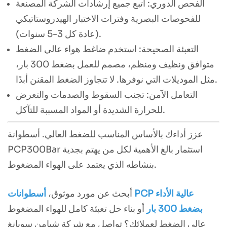
الفحص الدوري: اتبع جميع إرشادات الشركة المصنعة
للفحوصات البصرية وفترات الاختبار الهيدروستاتيكي
(عادة كل 3-5 سنوات).
التعبئة الصحيحة: استخدم ضاغط هواء عالي الضغط
متوافق ونظيف ومنظم، مصمم للعمل بضغط 300 بار،
مثل الموديلات التي نوفرها. لا تتجاوز الضغط المقنن أبدًا.
التعامل الآمن: تجنب السقوط والصدمات والتعرض
للحرارة الشديدة أو المواد المسببة للتآكل.
عزز أداءك بالأساس المناسب للضغط العالي. أسطوانة
PCP300Bar استثمار بالغ الأهمية لكل من يهتم بجدية
بنشاطه الذي يعتمد على الهواء المضغوط.
أبحث عن مورد موثوق،
أسطوانات PCP عالية الأداء
بضغط 300 بار
أو بناء حل تعبئة كامل للهواء المضغوط
عالي الضغط لعملائك؟
تواصل مع شركة شيامن سوبانغ