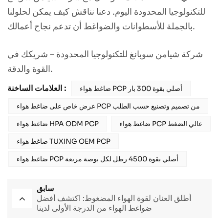
للتكنولوجيا المحدودة اليوم. دعنا نناقش كيف يمكن لحلولنا
بالجملة للأسطوانات والضواغط أن تدعم نجاح أعمالك.
شركة شيامن سوبانغ للتكنولوجيا المحدودة – شريكك في
القوة والدقة.
العلامات الساخنة :
ضاغط هواء PCP أصلي بقوة 300 بار
عرض خاص على ضاغط هواء PCP من تصميم وتصنيع حسب الطلب
ضاغط هواء PCP عالي الضغط
ضاغط هواء HPA ODM PCP
ضاغط هواء TUXING OEM PCP
ضاغط هواء PCP أصلي بقوة 4500 رطل لكل بوصة مربعة
سابق
أطلق العنان لقوة الهواء المضغوط: اكتشف أفضل
ضواغط الهواء من الدرجة الأولى لدينا