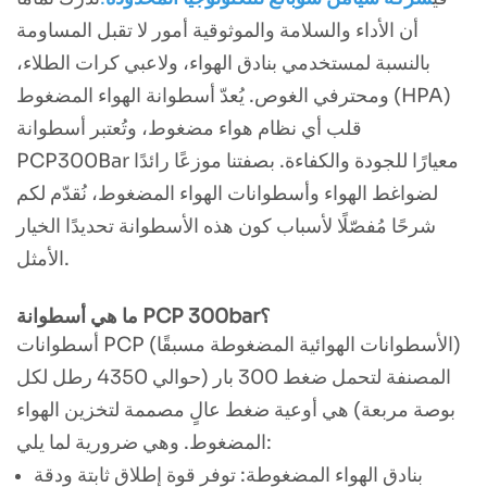
أن الأداء والسلامة والموثوقية أمور لا تقبل المساومة
بالنسبة لمستخدمي بنادق الهواء، ولاعبي كرات الطلاء،
ومحترفي الغوص. يُعدّ أسطوانة الهواء المضغوط (HPA)
قلب أي نظام هواء مضغوط، وتُعتبر أسطوانة
PCP300Bar معيارًا للجودة والكفاءة. بصفتنا موزعًا رائدًا
لضواغط الهواء وأسطوانات الهواء المضغوط، نُقدّم لكم
شرحًا مُفصّلًا لأسباب كون هذه الأسطوانة تحديدًا الخيار
الأمثل.
ما هي أسطوانة PCP 300bar؟
أسطوانات PCP (الأسطوانات الهوائية المضغوطة مسبقًا)
المصنفة لتحمل ضغط 300 بار (حوالي 4350 رطل لكل
بوصة مربعة) هي أوعية ضغط عالٍ مصممة لتخزين الهواء
المضغوط. وهي ضرورية لما يلي:
بنادق الهواء المضغوطة: توفر قوة إطلاق ثابتة ودقة