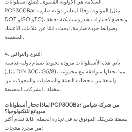
السلامة هي الأولوية القصوى. تُصنّع أسطوانات
PCP300Bar الموثوقة وفقًا لمعايير دولية صارمة (مثل
DOT وISO وTC)، وتخضع لاختبارات هيدروستاتيكية دقيقة
وضوابط جودة صارمة. ابحث دائمًا عن علامات الاعتماد
المعتمدة.
4. التنوع والتوافق
تأتي هذه الأسطوانات مزودة بخيوط صمام دولية قياسية
(مثل DIN 300، G5/8)، مما يجعلها متوافقة مع مجموعة
واسعة من محطات التعبئة والمنظمات والمحولات من
مختلف الشركات المصنعة.
لماذا تختار أسطوانات PCP300Bar من شركة شيامن
سوبانغ للتكنولوجيا؟
بصفتنا شريكك الموثوق به في تجارة الجملة، فإننا نقدم أكثر
من مجرد منتجات: