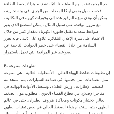
حد المجموعة ، يقوم الضاغط تلقائيًا بتشغيله. هذا لا يحفظ الطاقة
فحسب ، بل يحمي أيضًا المعدات من الجري. في بيئة تجارية ،
يمكن أن تؤدي ميزة التوفير هذه إلى وفورات كبيرة في التكاليف
مع مرور الوقت. على سبيل المثال ، يمكن للمصنع الذي يدير
ضواغط متعددة تقليل فاتورة الكهرباء بمقدار كبير من خلال
الاعتماد على ميزة الإغلاق التلقائي. علاوة على ذلك ، فإنه يعزز
السلامة من خلال القضاء على خطر الحوادث الناجمة عن
الضواغط غير المراقبة التي تعمل باستمرار.
6. تطبيقات متنوعة
إن تطبيقات ضاغط الهواء العالي - الأسطوانة العالية - هي متنوعة
مثل الصناعات التي تخدمها. في صناعة السيارات ، يتم استخدامه
لتضخم الإطارات ، ورش الطلاء ، وتشغيل الأدوات الهوائية في
متاجر الإصلاح. في قطاع الفضاء الجوي ، مطلوب هواء الضغط
العالي لاختبار مكونات ومحاكاة ظروف الطيران. حتى في عالم
الطهي ، يتم استخدام هواء الضغط العالي في بعض تقنيات الطهي
الحديثة. إن براعة هذا الضاغط يجعلها رصيدًا قيماً في أي مجال