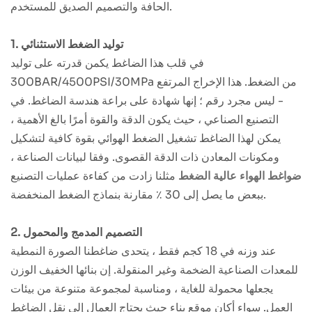
الحافة والتصميم الصديق للمستخدم.
1. توليد الضغط الاستثنائي
في قلب هذا الضاغط يكمن قدرته على توليد
300BAR/4500PSI/30MPa من الضغط. هذا الإخراج المرتفع
- ليس مجرد رقم ؛ إنها شهادة على براعة هندسة الضاغط. في
التصنيع الصناعي ، حيث يكون الدقة والقوة أمرًا بالغ الأهمية ،
يمكن لهذا الضاغط تشغيل الضغط الهوائي بقوة كافية لتشكيل
ومكونات المعادن ذات الدقة القصوى. وفقا لبيانات الصناعة ،
ضواغط الهواء عالية الضغط
مثلنا زادت من كفاءة عمليات التصنيع
ببعض ما يصل إلى 30 ٪ مقارنة بنماذج الضغط المنخفضة.
2. التصميم المدمج والمحمول
عند وزنه في 18 كجم فقط ، يتحدى ضاغطنا الصورة النمطية
للمعدات الصناعية الضخمة وغير المنقولة. إن بنائها الخفيف الوزن
يجعلها محمولة للغاية ، ومناسبة لمجموعة متنوعة من بيئات
العمل. سواء أكان موقع بناء حيث يحتاج العمال إلى نقل الضاغط