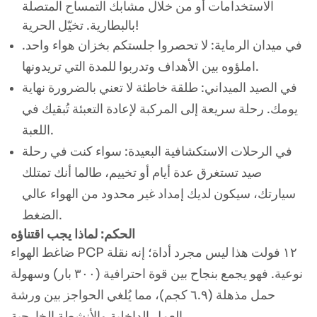
الاستخدامات أو من خلال مشابك التمساح المتصلة
بالبطارية. تخيّل الحرية!
في ميدان الرماية: لا تحصروا جلستكم بخزان هواء واحد.
املؤوه بين الأهداف وتدربوا للمدة التي تريدونها.
في الصيد الميداني: طلقة خاطئة لا تعني بالضرورة نهاية
يومك. رحلة سريعة إلى المركبة لإعادة التعبئة تُبقيك في
اللعبة.
في الرحلات الاستكشافية البعيدة: سواء كنت في رحلة
صيد تستغرق عدة أيام أو تخييم، طالما أنك تمتلك
سيارتك، سيكون لديك إمداد غير محدود من الهواء عالي
الضغط.
الحكم: لماذا يجب اقتناؤه
ضاغط الهواء PCP ١٢ فولت هذا ليس مجرد أداة؛ إنه نقلة
نوعية. فهو يجمع بنجاح بين قوة احترافية (٣٠٠ بار) وسهولة
حمل مذهلة (٦.٩ كجم)، مما يُلغي الحواجز بين ورشة
العمل الداخلية والأنشطة الخارجية.