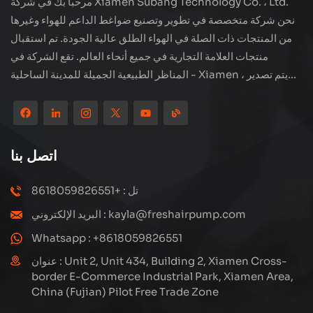
مرحبًا بك في شركة Xiamen Subang Technology Co. ، Ltd.
نحن شركة متخصصة في تطوير وتصنيع ضواغط الداعم للهواء وغيرها
من المنتجات ذات الصلة في الهواء الطلق عالية الجودة. تم استقبال
منتجات العلامة التجارية في جميع أنحاء العالم. تقع الشركة في
المناظر الطبيعية الجميلة للمدينة الساحلية - Xiamen ، يتم تصدير
منتجاتنا إلى أكثر من 80 دولة ومنطقة ، بجودة ممتازة قد فازت بسمعة
دولية واسعة. لدى Subang Technology فريق مبيعات محترف
ونظام خدمة فعال بعد البيع ، نحن نستكشف دائمًا ودراسة كيفية ترقية
منتجاتنا باستمرار من خلال الابتكار لتلبية الاحتياجات المتزايدة للعملاء.
اتصل بنا
التركيز الأساسي للشركة على إنتاج وتصنيع الضواغط عالية الضغط ،
تصميمها الهيكلي هو علمي ومعقول ، لضمان الأداء الفعال للمنتجات.
تل : +8618059826551
كل منتج ننتجه ، بما في ذلك العديد من الأجزاء الدقيقة ، مبنية بعناية
البريد الإلكتروني : kayla@freshairpump.com
على خطوط إنتاج آلية للغاية بما يتوافق مع الرسومات الهندسية.
Whatsapp : +8618059826551
عنوان : Unit 2, Unit 434, Building 2, Xiamen Cross-
border E-Commerce Industrial Park, Xiamen Area,
China (Fujian) Pilot Free Trade Zone