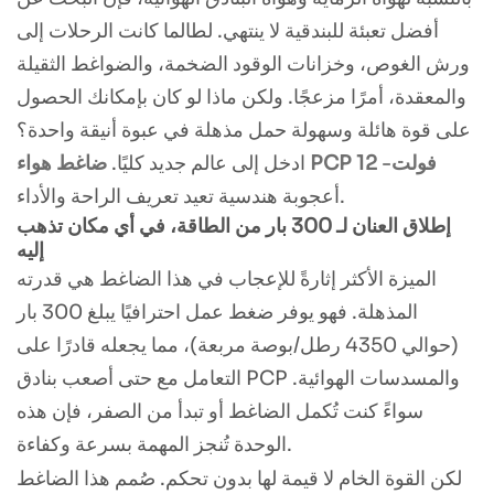
أفضل تعبئة للبندقية لا ينتهي. لطالما كانت الرحلات إلى
ورش الغوص، وخزانات الوقود الضخمة، والضواغط الثقيلة
والمعقدة، أمرًا مزعجًا. ولكن ماذا لو كان بإمكانك الحصول
على قوة هائلة وسهولة حمل مذهلة في عبوة أنيقة واحدة؟
ضاغط هواء PCP 12 فولت
-
ادخل إلى عالم جديد كليًا.
أعجوبة هندسية تعيد تعريف الراحة والأداء.
إطلاق العنان لـ 300 بار من الطاقة، في أي مكان تذهب
إليه
الميزة الأكثر إثارةً للإعجاب في هذا الضاغط هي قدرته
المذهلة. فهو يوفر ضغط عمل احترافيًا يبلغ 300 بار
(حوالي 4350 رطل/بوصة مربعة)، مما يجعله قادرًا على
التعامل مع حتى أصعب بنادق PCP والمسدسات الهوائية.
سواءً كنت تُكمل الضاغط أو تبدأ من الصفر، فإن هذه
الوحدة تُنجز المهمة بسرعة وكفاءة.
لكن القوة الخام لا قيمة لها بدون تحكم. صُمم هذا الضاغط