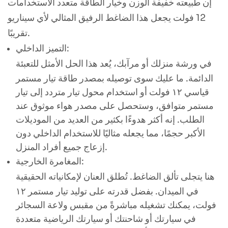
إن طبيعته خفيفة الوزن وخيار الطاقة متعدد الاستخدامات
12 فولت يجعل هذا الضاغط الرفيق المثالي لأي سيناريو
تقريبًا.
التميز الداخلي:
في ورشة منزلك أو مرآبك، يُعد هذا الحل الأمثل للتعبئة
الدائمة. ما عليك سوى توصيله بمصدر طاقة تيار مستمر
قياسي ١٢ فولت أو استخدام محول تيار متردد إلى تيار
مستمر متوافق، وستحصل على مصدر هواء موثوق عند
الطلب. إنه أكثر هدوءًا بكثير من العديد من الموديلات
الأكبر حجمًا، مما يجعله مثاليًا للاستخدام الداخلي دون
إزعاج جميع أفراد المنزل.
المغامرة الخارجية:
هنا يتجلى تألق الضاغط. تُطلق العنان لإمكانياته الحقيقية
في الميدان. بفضل قدرته على توليد تيار مستمر ١٢
فولت، يمكنك تشغيله مباشرةً من مقبس ولاعة السجائر
في سيارتك أو شاحنتك أو سيارتك الرياضية متعددة