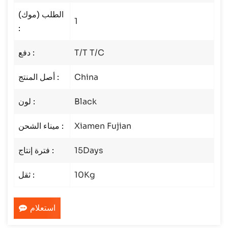
الطلب (موك)
1
:
T/T T/C
دفع :
China
أصل المنتج :
Black
لون :
Xiamen Fujian
ميناء الشحن :
15Days
فترة إنتاج :
10Kg
ثقل :
استعلام