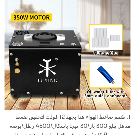
1. صُمم ضاغط الهواء هذا بجهد 12 فولت لتحقيق ضغط
مذهل يبلغ 300 بار/30 ميجا باسكال/4500 رطل/بوصة
مربعة. سواءً كان يُستخدم في التطبيقات الصناعية، مثل