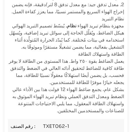
2. معدل تدفق جيد: مع معدل تدفق 8 لتر/دقيقة، فإنه يضمن
إخراج الهواء السريع والمستمر نسبيًا، مما يعزز كفاءة العمل.
نظام التبريد
مجهزة بنظام تبريد الهواء
نظام.
يُبسّط تصميم التبريد الهوائي
هيكل الضاغط، ويُقلّل الحاجة إلى سوائل تبريد إضافية، ويُسهّل
استخدامه في بيئات مُختلفة. كما يُبدّد الحرارة المُتولّدة أثناء
التشغيل بفعالية، مما يضمن تشغيلًا مستقرًا وموثوقًا به.
الطاقة واستهلاك الطاقة
يعمل الضاغط بقوة ٢٥٠ واط. هذا المستوى من الطاقة لا يوفر
طاقة كافية للضاغط لتحقيق أدائه العالي في الضغط والتدفق
فحسب، بل يضمن أيضًا استهلاكًا معقولًا نسبيًا للطاقة، مما
يجعله خيارًا موفرًا للطاقة للمستخدمين.
بشكل عام، يجمع ضاغط الهواء 12 فولت هذا بين الأداء عالي
الضغط ومعدل التدفق العملي ونظام تبريد الهواء الموثوق به
واستهلاك الطاقة المعقول، مما يلبي الاحتياجات المتنوعة
للصناعات والمستخدمين المختلفين.
TXET062-1
رقم الصنف :