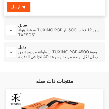
ارسل
سابق
ضاغط هواء TUXING PCP أسود 12 فولت 300 بار
TXES061
مقبل
أسطوانة مزدوجة من TUXING PCP بقوة 4500
رطل لكل بوصة مربعة وسرعة 40 لترًا في الدقيقة
TXED012
منتجات ذات صله