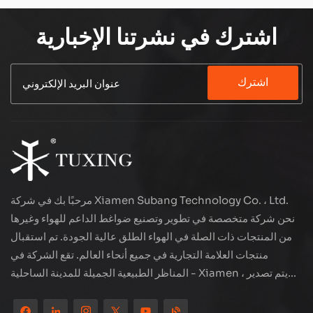
ومستقر. صغيرة ومحمولة، مناسبة لصيانة السيارات والرياضة
الخارجية وغيرها من المشاهد ، تلبي بسهولة احتياجاتك من
اشترك في نشرتنا الإخبارية
الغاز.ضاغط الهواء المحمول 12V المهني ، والاختيار الفعال.
باستخدام مزود الطاقة 12 فولت DC ، من السهل الاتصال
بمصدر طاقة السيارة. تدفق كبير يضخّم بسرعة ، مما يقلل من
اشترك
وقت الانتظار. جميع المحركات النحاسية ، أداء مستقر ودائم.
حماية السلامة المتعددة ، وزيادة الحرارة الزائدة عن الطاقة
التلقائية. سواء أكان تضخم الإطارات أو تشغيل مضخة الهواء
الصغيرة ، فهو شريكك الموثوق به.
مرحبًا بك في شركة Xiamen Subang Technology Co. ، Ltd.
نحن شركة متخصصة في تطوير وتصنيع ضواغط الداعم للهواء وغيرها
من المنتجات ذات الصلة في الهواء الطلق عالية الجودة. تم استقبال
منتجات العلامة التجارية في جميع أنحاء العالم. تقع الشركة في
المناظر الطبيعية الجميلة للمدينة الساحلية - Xiamen ، يتم تصدير
منتجاتنا إلى أكثر من 80 دولة ومنطقة ، بجودة ممتازة قد فازت بسمعة
دولية واسعة. لدى Subang Technology فريق مبيعات محترف