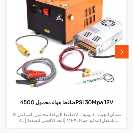
ضاغط هواء محمول 4500PSI 30Mpa 12V
ضاغط الهواء المحمول الصناعي 12V ، ضمان الجودة المهنية.
الحد الأقصى للضغط [30] MPA، معدل التدفق هو 8l/
دقيقةوالقوة القوية هي التضخم بسرعة. تشغيل ضوضاء
منخفضة ، جهد آمن 12 فولت ، مزود بنظام تحكم ذكي ، دقيق