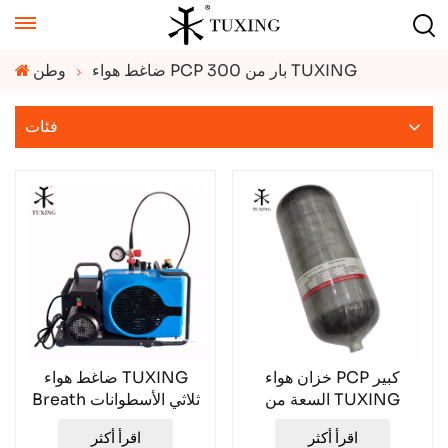
ضاغط هواء PCP 300 بار من TUXING
وطن
فئات
خزان هواء PCP كبير
ضاغط هواء TUXING
السعة من TUXING
Breath ثلاثي الأسطوانات
TXCGS1200
سعة 150 لترًا
اقرأ أكثر
اقرأ أكثر
TXESB054