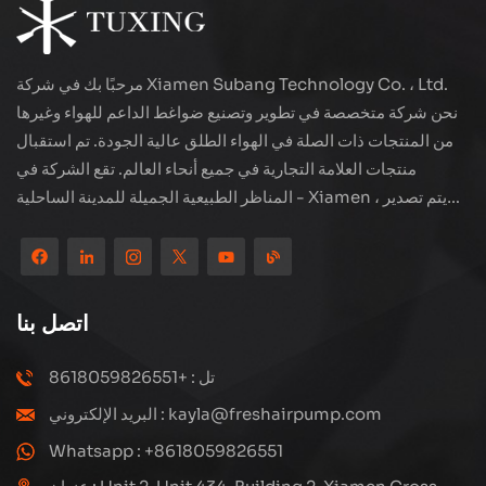
مرحبًا بك في شركة Xiamen Subang Technology Co. ، Ltd.
نحن شركة متخصصة في تطوير وتصنيع ضواغط الداعم للهواء وغيرها
من المنتجات ذات الصلة في الهواء الطلق عالية الجودة. تم استقبال
منتجات العلامة التجارية في جميع أنحاء العالم. تقع الشركة في
المناظر الطبيعية الجميلة للمدينة الساحلية - Xiamen ، يتم تصدير
منتجاتنا إلى أكثر من 80 دولة ومنطقة ، بجودة ممتازة قد فازت بسمعة
دولية واسعة. لدى Subang Technology فريق مبيعات محترف
ونظام خدمة فعال بعد البيع ، نحن نستكشف دائمًا ودراسة كيفية ترقية
منتجاتنا باستمرار من خلال الابتكار لتلبية الاحتياجات المتزايدة للعملاء.
اتصل بنا
التركيز الأساسي للشركة على إنتاج وتصنيع الضواغط عالية الضغط ،
تصميمها الهيكلي هو علمي ومعقول ، لضمان الأداء الفعال للمنتجات.
تل : +8618059826551
كل منتج ننتجه ، بما في ذلك العديد من الأجزاء الدقيقة ، مبنية بعناية
البريد الإلكتروني : kayla@freshairpump.com
على خطوط إنتاج آلية للغاية بما يتوافق مع الرسومات الهندسية.
Whatsapp : +8618059826551