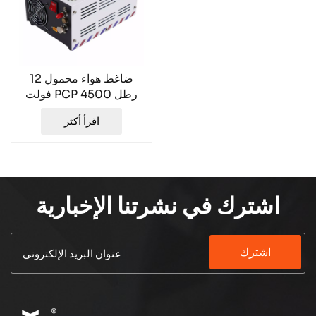
ضاغط هواء محمول 12
فولت PCP 4500 رطل
لكل بوصة مربعة من
اقرأ أكثر
TUXING TXES061
اشترك في نشرتنا الإخبارية
اشترك