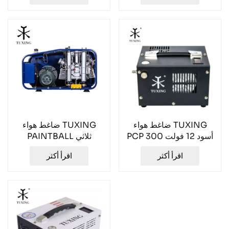
ضاغط هواء TUXING
ضاغط هواء TUXING
PCP أسود 12 فولت 300
PAINTBALL ثلاثي
بار TXES061
الأسطوانات سعة 300 لتر،
اقرأ أكثر
اقرأ أكثر
TX18، 300 بار