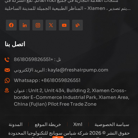
منتجات العلامة التجارية في جميع أنحاء العالم. تقع الشركة في
المناظر الطبيعية الجميلة للمدينة الساحلية - Xiamen ، يتم تصدير
منتجاتنا إلى أكثر من 80 دولة ومنطقة ، بجودة ممتازة قد فازت بسمعة
دولية واسعة. لدى Subang Technology فريق مبيعات محترف
ونظام خدمة فعال بعد البيع ، نحن نستكشف دائمًا ودراسة كيفية ترقية
منتجاتنا باستمرار من خلال الابتكار لتلبية الاحتياجات المتزايدة للعملاء.
اتصل بنا
التركيز الأساسي للشركة على إنتاج وتصنيع الضواغط عالية الضغط ،
تصميمها الهيكلي هو علمي ومعقول ، لضمان الأداء الفعال للمنتجات.
تل : +8618059826551
كل منتج ننتجه ، بما في ذلك العديد من الأجزاء الدقيقة ، مبنية بعناية
البريد الإلكتروني : kayla@freshairpump.com
على خطوط إنتاج آلية للغاية بما يتوافق مع الرسومات الهندسية.
Whatsapp : +8618059826551
عنوان : Unit 2, Unit 434, Building 2, Xiamen Cross-
border E-Commerce Industrial Park, Xiamen Area,
China (Fujian) Pilot Free Trade Zone
سياسة الخصوصية
Xml
خريطة الموقع
المدونة
حقوق النشر © 2026 شركة شيامن سوبانج للتكنولوجيا المحدودة