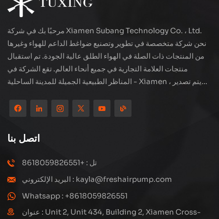
مرحبًا بك في شركة Xiamen Subang Technology Co. ، Ltd.
نحن شركة متخصصة في تطوير وتصنيع ضواغط الداعم للهواء وغيرها
من المنتجات ذات الصلة في الهواء الطلق عالية الجودة. تم استقبال
منتجات العلامة التجارية في جميع أنحاء العالم. تقع الشركة في
المناظر الطبيعية الجميلة للمدينة الساحلية - Xiamen ، يتم تصدير
منتجاتنا إلى أكثر من 80 دولة ومنطقة ، بجودة ممتازة قد فازت بسمعة
دولية واسعة. لدى Subang Technology فريق مبيعات محترف
ونظام خدمة فعال بعد البيع ، نحن نستكشف دائمًا ودراسة كيفية ترقية
منتجاتنا باستمرار من خلال الابتكار لتلبية الاحتياجات المتزايدة للعملاء.
اتصل بنا
التركيز الأساسي للشركة على إنتاج وتصنيع الضواغط عالية الضغط ،
تصميمها الهيكلي هو علمي ومعقول ، لضمان الأداء الفعال للمنتجات.
تل : +8618059826551
كل منتج ننتجه ، بما في ذلك العديد من الأجزاء الدقيقة ، مبنية بعناية
البريد الإلكتروني : kayla@freshairpump.com
على خطوط إنتاج آلية للغاية بما يتوافق مع الرسومات الهندسية.
Whatsapp : +8618059826551
عنوان : Unit 2, Unit 434, Building 2, Xiamen Cross-