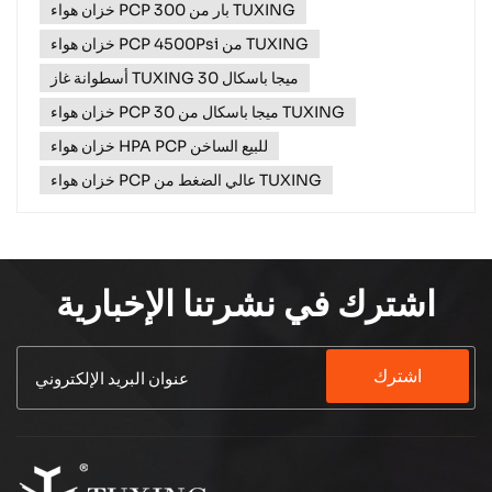
خزان هواء PCP 300 بار من TUXING
المثاقب، ومسدسات المسامير، ومفاتيح التأثير في البناء
والتصنيع.✔ أنظمة الأتمتة - توفي...
خزان هواء PCP 4500Psi من TUXING
أسطوانة غاز TUXING 30 ميجا باسكال
خزان هواء PCP 30 ميجا باسكال من TUXING
خزان هواء HPA PCP للبيع الساخن
خزان هواء PCP عالي الضغط من TUXING
اشترك في نشرتنا الإخبارية
اشترك