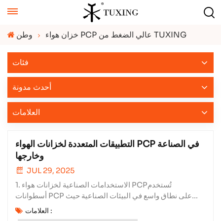
خزان هواء PCP عالي الضغط من TUXING
وطن
فئات
أحدث مدونة
العلامات
التطبيقات المتعددة لخزانات الهواء PCP في الصناعة
وخارجها
JUL 29, 2025
1. الاستخدامات الصناعية لخزانات هواء PCPتُستخدم
أسطوانات PCP على نطاق واسع في البيئات الصناعية حيث
يكون إمداد الهواء المستمر بضغط عالٍ أمرًا بالغ الأهمية. من بين
العلامات :
التطبيقات الرئيسية:✔ الأدوات والآلات الهوائية - تشغيل