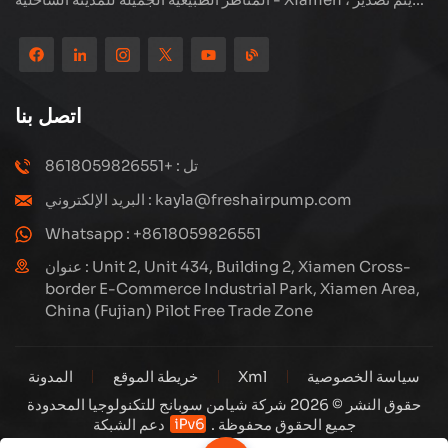
منتجاتنا إلى أكثر من 80 دولة ومنطقة ، بجودة ممتازة قد فازت بسمعة
دولية واسعة. لدى Subang Technology فريق مبيعات محترف
ونظام خدمة فعال بعد البيع ، نحن نستكشف دائمًا ودراسة كيفية ترقية
منتجاتنا باستمرار من خلال الابتكار لتلبية الاحتياجات المتزايدة للعملاء.
اتصل بنا
التركيز الأساسي للشركة على إنتاج وتصنيع الضواغط عالية الضغط ،
تصميمها الهيكلي هو علمي ومعقول ، لضمان الأداء الفعال للمنتجات.
تل : +8618059826551
كل منتج ننتجه ، بما في ذلك العديد من الأجزاء الدقيقة ، مبنية بعناية
البريد الإلكتروني : kayla@freshairpump.com
على خطوط إنتاج آلية للغاية بما يتوافق مع الرسومات الهندسية.
Whatsapp : +8618059826551
عنوان : Unit 2, Unit 434, Building 2, Xiamen Cross-
border E-Commerce Industrial Park, Xiamen Area,
China (Fujian) Pilot Free Trade Zone
سياسة الخصوصية
Xml
خريطة الموقع
المدونة
حقوق النشر © 2026 شركة شيامن سوبانج للتكنولوجيا المحدودة
جميع الحقوق محفوظة .
دعم الشبكة