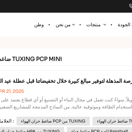
الجودة
وطن
منتجات
من نحن
ضاغط الهواء TUXING PCP MINi
صة المذهلة لتوفير مبالغ كبيرة خلال تخفيضاتنا قبل عطلة عيد ال
PR 21, 2025
ً. سواءً كنت تعمل في مجال البناء أو التصنيع أو أي قطاع يعتمد على ا
 استخدام الطاقة وموثوقية عالية. من النماذج المدمجة للمشاريع الصغير
الوحدات الثقيلة للعمليات واسعة النطاق، لدينا ضاغط الهو...
ضاغط هواء ثنائي الأسطوانات بقدرة 800 واط: قوة وكفاءة وتعدد استخدامات في تصميم واحد صغير الحجم
العلامات :
TUX
ضاغط خزان الهواء PCP من TUXING
ضاغط هواء PCP للعبة Paintball
ضاغط خزان الهواء HPA من TUXING