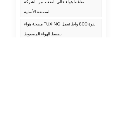
ضاغط هواء عالي الضغط من الشركة
المصنعة الأصلية
مضخة هواء TUXING بقوة 800 واط تعمل
بضغط الهواء المضغوط
ضاغط هواء عالي الضغط 30 ميجا باسكال
ضاغط هواء PCP بضغط 4500 رطل لكل
بوصة مربعة وضغط 300 بار و30 ماب
ضاغط هواء محمول بقوة 4500 رطل لكل
بوصة مربعة
مضخة تعبئة خفيفة الوزن لبنادق PCP