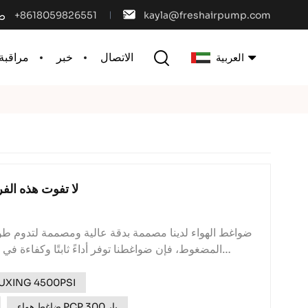
+8618059826551
kayla@freshairpump.com
الاتصال
خبر
مراقبة 
العربية
English
français
español
لا تفوت هذه الفر
português
ضواغط الهواء لدينا مصممة بدقة عالية ومصممة لتدوم طويلا
العربية
المضغوط، فإن ضواغطنا توفر أداءً ثابتًا وكفاءة في
中文
ضاغط خزان الهواء ING 4500PSI
ضاغط هواء PCP 300 بار