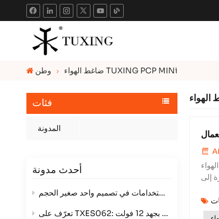
ضاغط الهواء TUXING PCP MINi
وطن
فئات
المدونة
عمال
A
لهواء
أحدث مدونة
ة إلى
تعرّف على TXES062: مصدر الطاقة عالي الضغط بجهد 12 فولت