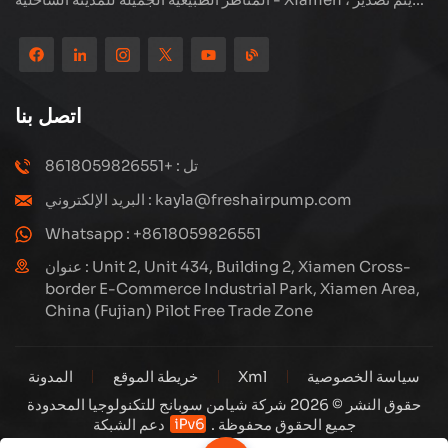
منتجاتنا إلى أكثر من 80 دولة ومنطقة ، بجودة ممتازة قد فازت بسمعة
دولية واسعة. لدى Subang Technology فريق مبيعات محترف
ونظام خدمة فعال بعد البيع ، نحن نستكشف دائمًا ودراسة كيفية ترقية
منتجاتنا باستمرار من خلال الابتكار لتلبية الاحتياجات المتزايدة للعملاء.
اتصل بنا
التركيز الأساسي للشركة على إنتاج وتصنيع الضواغط عالية الضغط ،
تصميمها الهيكلي هو علمي ومعقول ، لضمان الأداء الفعال للمنتجات.
تل : +8618059826551
كل منتج ننتجه ، بما في ذلك العديد من الأجزاء الدقيقة ، مبنية بعناية
البريد الإلكتروني : kayla@freshairpump.com
على خطوط إنتاج آلية للغاية بما يتوافق مع الرسومات الهندسية.
Whatsapp : +8618059826551
عنوان : Unit 2, Unit 434, Building 2, Xiamen Cross-
border E-Commerce Industrial Park, Xiamen Area,
China (Fujian) Pilot Free Trade Zone
سياسة الخصوصية
Xml
خريطة الموقع
المدونة
حقوق النشر © 2026 شركة شيامن سوبانج للتكنولوجيا المحدودة
جميع الحقوق محفوظة .
دعم الشبكة