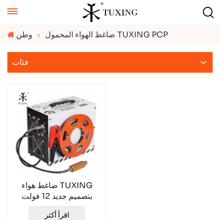
ضاغط الهواء المحمول TUXING PCP
وطن
فئات
ضاغط هواء TUXING
بتصميم جديد 12 فولت
300 بار TXES062-1
اقرأ أكثر