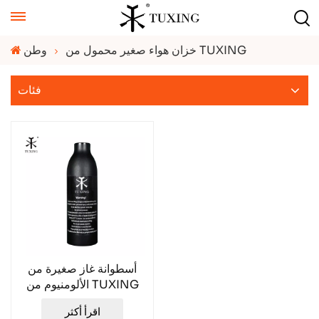
خزان هواء صغير محمول من TUXING
وطن
فئات
أسطوانة غاز صغيرة من
الألومنيوم من TUXING
سعة 0.22 لتر، 20 ميجا
اقرأ أكثر
باسكال، 200 بار، 3000