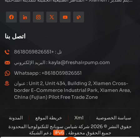
منتجاتنا إلى أكثر من 80 دولة ومنطقة ، بجودة ممتازة قد فازت بسمعة
دولية واسعة. لدى Subang Technology فريق مبيعات محترف
ونظام خدمة فعال بعد البيع ، نحن نستكشف دائمًا ودراسة كيفية ترقية
منتجاتنا باستمرار من خلال الابتكار لتلبية الاحتياجات المتزايدة للعملاء.
اتصل بنا
التركيز الأساسي للشركة على إنتاج وتصنيع الضواغط عالية الضغط ،
تصميمها الهيكلي هو علمي ومعقول ، لضمان الأداء الفعال للمنتجات.
تل : +8618059826551
كل منتج ننتجه ، بما في ذلك العديد من الأجزاء الدقيقة ، مبنية بعناية
البريد الإلكتروني : kayla@freshairpump.com
على خطوط إنتاج آلية للغاية بما يتوافق مع الرسومات الهندسية.
Whatsapp : +8618059826551
عنوان : Unit 2, Unit 434, Building 2, Xiamen Cross-
border E-Commerce Industrial Park, Xiamen Area,
China (Fujian) Pilot Free Trade Zone
سياسة الخصوصية
Xml
خريطة الموقع
المدونة
حقوق النشر © 2026 شركة شيامن سوبانج للتكنولوجيا المحدودة
جميع الحقوق محفوظة .
دعم الشبكة