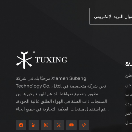
ضاغط هواء سلكي
TUXING TXES062
اقرأ أكثر
ضاغط هواء LCD
مزدوج الأسطوانة عالي
يع
الأداء TXEDT032-1
اقرأ أكثر
طن
مرحبًا بك في شركة Xiamen Subang
حن
Technology Co. ، Ltd. نحن شركة متخصصة في
ضاغط هواء مزدوج
تطوير وتصنيع ضواغط الداعم للهواء وغيرها من
ات
الأسطوانات PCP 800
المنتجات ذات الصلة في الهواء الطلق عالية الجودة.
واط من TUXING
ودة
اقرأ أكثر
TXEDB062
تم استقبال منتجات العلامة التجارية في جميع أنحاء
خبر
العالم. تقع الشركة في المناظر الطبيعية الجميلة
صال
للمدينة الساحلية - Xiamen ، يتم تصدير منتجاتنا
TUXING PCP
إلى أكثر من 80 دولة ومنطقة ، بجودة ممتازة قد