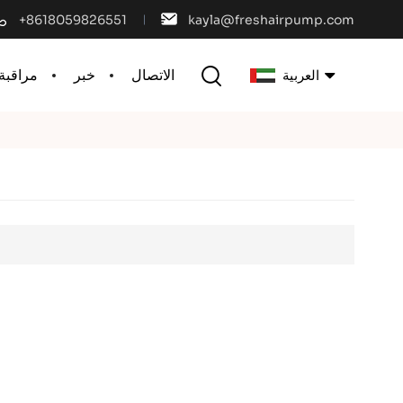
+8618059826551
kayla@freshairpump.com
الاتصال
خبر
مراقبة 
العربية
English
français
español
português
العربية
中文