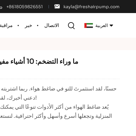
+8618059826551
kayla@freshairpump.com
الاتصال
خبر
مراقبة 
العربية
English
ما وراء التضخم: 10 أشياء مفيدة بشكل مدهش يمكنك القيام بها باستخدام ضاغط الهواء
français
español
حسنًا، لقد استثمرتَ للتو في ضاغط هواء. ربما اشتريته
português
دعني أخبرك، لقد اكتشفتَ قوة خارقة خفية لورشة منزلك، ومرآبك، وحتى روتين تنظيفك!
العربية
يُعد ضاغط الهواء من أكثر الأدوات تنوعًا التي يمكن
المنزلية وتجعلها أسرع وأسهل وأكثر احترافية. لنستعرض
中文