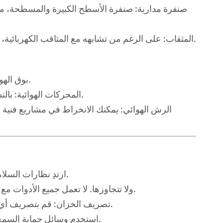
صنفرة مدارية: صنفرة الأسطح الكبيرة والمسطحة، مثل
المثقاب: على الرغم من تشابهه مع المثاقب الكهربائية، فإن المثاقب الهوائية غالبًا ما تكون أخف وزنًا وأكثر توازناً للعمل العلوي.
بوق الهواء: قم بتثبيت بوق هواء عالي الصوت على سيارتك أو شاحنتك أو قاربك.
المحركات الهوائية: بالنسبة للمتخصصين المتقدمين، يمكنك تشغيل الأنظمة الآلية أو الروبوتات.
الرش الهوائي: يمكنك الانخراط في مشاريع فنية
ارتدِ نظارات السلامة دائمًا! فالهواء المضغوط قادر على دفع جزيئات صغيرة بسرعة عالية.
اقرأ الدليل: افهم سعة ضاغطك (معدلات PSI وCFM) ولا تتجاوزها. لا تعمل جميع الأدوات مع جميع الضواغط.
تصريف الخزان: قم بتصريف أي رطوبة متراكمة من صمام تصريف الخزان بانتظام لمنع الصدأ والتآكل.
استخدم وسائل حماية السمع: إن ضواغط الهواء والعديد من الأدوات الهوائية تصدر أصواتًا عالية جدًا.