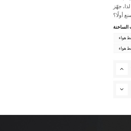
ا، جهّز
ع أولًا؟