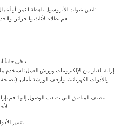
انسَ عبوات الأيروسول باهظة الثمن أو أعمال الفرشاة المملة. يتيح لك ضاغط الهواء المُدمج مع مسدس الرش ما يلي:
قم بطلاء الأثاث والخزائن والجدران الداخلية بلمسة نهائية ناعمة واحترافية وخالية من ضربات الفرشاة.
تنحّى جانباً أيها المكانس الكهربائية الضعيفة. ضاغط الهواء هو ملك نفخ الغبار والحطام.
إزالة الغبار من الإلكترونيات وورش العمل: استخدم مل
والأدوات الكهربائية، وأرفف الورشة بأمان. (نصيحة ا
تنظيف المناطق التي يصعب الوصول إليها: قم بإزالة الغبار من حجرة محرك سيارتك، وفتحات التهوية، والشقوق الداخلية.
الأجزاء الجافة: قم بتجفيف المكونات بسرعة بعد تنظيفها بالمذيبات أو الماء.
تتميز الأدوات التي تعمل بالهواء بقدرتها على أداء المهام التي تتطلب طاقة مستدامة.