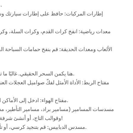
وهنا يبدأ كل شيء، ولكن فكر في شيء أكبر من مجرد إطارات الدراجات.
إطارات المركبات: حافظ على إطارات سيارتك وش
معدات رياضية: انفخ كرات القدم، وكرات السلة، وكرات
الألعاب ومعدات الحديقة: قم بنفخ حمامات السباحة ال
هنا يكمن السحر الحقيقي. غالبًا ما تكون الأدوات الهوائية أقوى وأكثر متانة وأخف وزنًا من نظيراتها الكهربائية.
مفتاح الربط: الأداة الأمثل لفكّ صواميل العجلات الع
مفتاح الهواء: ادخل إلى الأماكن الضيقة أسفل غطاء المحرك حيث لا يمكن للمفتاح العادي أن يدخل فيها.
مسدسات المسامير (مسامير براد، مسامير التأطير، مسامي
وقوالب التاج، أو أنشئ شرفة في الفناء الخلفي بسرعة ودقة مذهلتين. لا مزيد من كدمات المطرقة!
مسدس الدبابيس: قم بتنجيد كرسي، أو تأمين العزل، أو ربط قماش المناظر الطبيعية في جزء بسيط من الوقت.