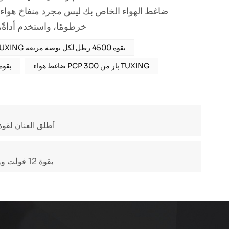
ضاغط الهواء الخاص بك ليس مجرد منفاخ هواء بس
خرطومًا، واستخدم أداةً،
ضاغط هواء PCP من TUXING بقوة 4500 رطل لكل بوصة مربعة
ضاغط هواء PCP 300 بار من TUXING
ضاغط هواء PCP من TUXING بقوة 30 ميج
أطلق العنان لقوة
أقوى جهاز محمول: تعرف على ضاغط الهواء PCP بقوة 12 فولت ووزنه 6.9 كجم فقط