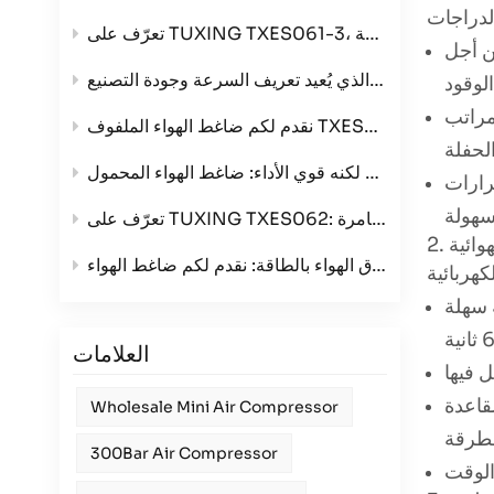
ن أجل
تعرّف على منتجنا الرائد: ضاغط الهواء رباعي الأسطوانات الذي يُعيد تعريف السرعة وجودة التصنيع
مراتب
مع خيارات جهد ثلاثي
هواء المحمول TXES061-3
رارات
ة
وائية
ة سهلة
العلامات
قاعدة
Wholesale Mini Air Compressor
300Bar Air Compressor