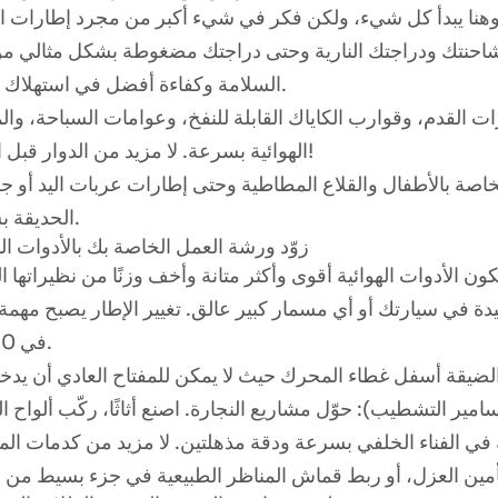
تعرّف على TUXING TXES061-3، ضاغط الهواء فائق الصغر عالي الضغط بقدرة 4500 رطل لكل بوصة مربعة
احنتك ودراجتك النارية وحتى دراجتك مضغوطة بشكل مثالي م
السلامة وكفاءة أفضل في استهلاك الوقود.
 القدم، وقوارب الكاياك القابلة للنفخ، وعوامات السباحة، وال
نقدم لكم ضاغط الهواء الملفوف TXES062 – متوفر الآن باللون الأخضر 
الهوائية بسرعة. لا مزيد من الدوار قبل الحفلة!
صغير الحجم لكنه قوي الأداء: ضاغط ال
خاصة بالأطفال والقلاع المطاطية وحتى إطارات عربات اليد أو ج
الحديقة بسهولة.
تعرّف على TUXING TXES062: ضاغط الهواء المحمول الأمثل بقوة 300 بار لكل مغامر
2. زوّد ورشة العمل الخاصة بك بالأدوات اله
تزويد الجيل القادم من رياضات بنادق الهواء بالطاقة: نقدم لكم ضاغط الهواء TUXING TXES062 بجهد 12 فولت لتجار الجملة
نيدة في سيارتك أو أي مسمار كبير عالق. تغيير الإطار يصبح مهم
في 60 ثانية.
ر التشطيب): حوّل مشاريع النجارة. اصنع أثاثًا، ركّب ألواح ال