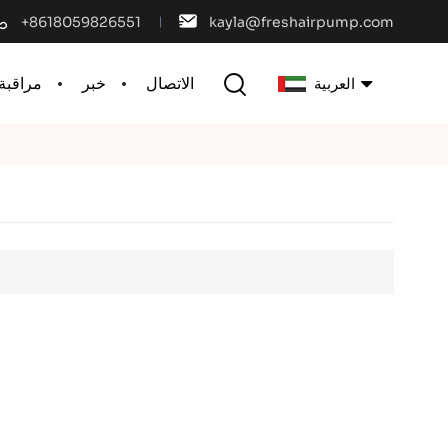
+8618059826551
kayla@freshairpump.com
الاتصال
خبر
مراقبة 
العربية
English
français
español
português
العربية
中文