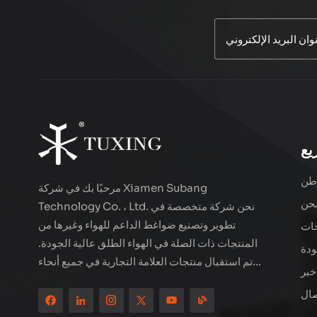
ضاغط هواء سلكي
TUXING TXES062
اقرأ أكثر
ضاغط هواء LCD
مزدوج الأسطوانة عالي
يع
الأداء TXEDT032-1
اقرأ أكثر
طن
مرحبًا بك في شركة Xiamen Subang
حن
Technology Co. ، Ltd. نحن شركة متخصصة في
ضاغط هواء مزدوج
تطوير وتصنيع ضواغط الداعم للهواء وغيرها من
ات
الأسطوانات PCP 800
المنتجات ذات الصلة في الهواء الطلق عالية الجودة.
واط من TUXING
ودة
اقرأ أكثر
TXEDB062
تم استقبال منتجات العلامة التجارية في جميع أنحاء
خبر
العالم. تقع الشركة في المناظر الطبيعية الجميلة
صال
للمدينة الساحلية - Xiamen ، يتم تصدير منتجاتنا
TUXING PCP
إلى أكثر من 80 دولة ومنطقة ، بجودة ممتازة قد