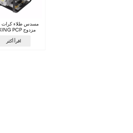
مسدس طلاء كرات ال
TUXING PCP م
ا
اقرأ أكثر
باسكال TXED013