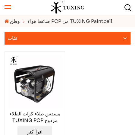
ضاغط هواء PCP من TUXING Paintball
وطن
فئات
مسدس طلاء كرات الطلاء
TUXING PCP مزدوج
الأسطوانة بقوة 30 ميجا
اقرأ أكثر
باسكال TXED013