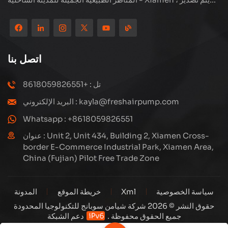
منتجاتنا إلى أكثر من 80 دولة ومنطقة ، بجودة ممتازة قد فازت بسمعة
دولية واسعة. لدى Subang Technology فريق مبيعات محترف
ونظام خدمة فعال بعد البيع ، نحن نستكشف دائمًا ودراسة كيفية ترقية
منتجاتنا باستمرار من خلال الابتكار لتلبية الاحتياجات المتزايدة للعملاء.
اتصل بنا
التركيز الأساسي للشركة على إنتاج وتصنيع الضواغط عالية الضغط ،
تصميمها الهيكلي هو علمي ومعقول ، لضمان الأداء الفعال للمنتجات.
تل : +8618059826551
كل منتج ننتجه ، بما في ذلك العديد من الأجزاء الدقيقة ، مبنية بعناية
البريد الإلكتروني : kayla@freshairpump.com
على خطوط إنتاج آلية للغاية بما يتوافق مع الرسومات الهندسية.
Whatsapp : +8618059826551
عنوان : Unit 2, Unit 434, Building 2, Xiamen Cross-
border E-Commerce Industrial Park, Xiamen Area,
China (Fujian) Pilot Free Trade Zone
سياسة الخصوصية
Xml
خريطة الموقع
المدونة
حقوق النشر © 2026 شركة شيامن سوبانج للتكنولوجيا المحدودة
جميع الحقوق محفوظة .
دعم الشبكة