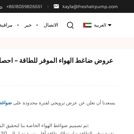
+8618059826551
kayla@freshairpump.com
الاتصال
خبر
مراقبة 
العربية
English
français
español
português
يسعدنا أن نعلن عن عرض ترويجي لفترة محدودة على
ضواغط ا
العربية
中文
تم تصميم ضواغط الهواء الخاصة بنا لتحقيق الموثوقية والكفاءة والمتانة، مما يجعلها الخيار الأمثل للتطبيقات الصناعية والتجارية:
✅ تقنية توفير الطاقة - استهلاك طاقة أقل بنسبة تصل إلى 20% مقارنة بالنماذج التقليدية، مما يقلل من تكاليف التشغيل على المدى الطويل.