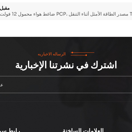
مقبل
TXES061-2
الرساله الاخباريه
اشترك في نشرتنا الإخبارية
العلامات الساخنة
رابط سر