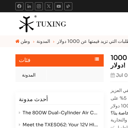
المدونة
وطن
عروض ضاغط الهواء الموفر للطاقة - احصل على خصم 5% على الطلبات التي تزيد قيمتها عن 1000
فئات
دولار!
المدونة
Jul 
!من الآن وحتى 2025/7/15، استمتع بخصم حصري 5% على
أحدث مدونة
The 800W Dual-Cylinder Air Compressor: Power, Efficiency, and Versatility in One Compact Package
خاصة بنا؟
Meet the TXES062: Your 12V High-Pressure Powerhouse