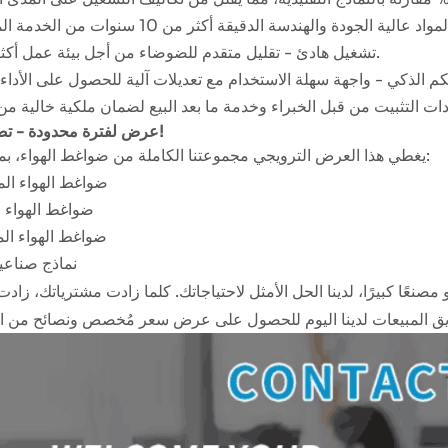
تعرّف على TUXING TXES061-3، ضاغط الهواء فائق الصغر عالي الضغط بقدرة 4500 رطل لكل بوصة مربعة
✅ تشغيل هادئ - تقليل متقدم للضوضاء من أجل بيئة عمل أكثر راحة.
نقدم لكم ضاغط الهواء الملفوف TXES062 – متوفر الآن باللون الأخضر 
عرض لفترة محدودة - تصرف الآن!
يغطي هذا العرض الترويجي مجموعتنا الكاملة من ضواغط الهواء، بما في ذلك:
صغير الحجم لكنه قوي الأداء: ضاغط ال
ضواغط الهواء ال
تعرّف على TUXING TXES062: ضاغط الهواء المحمول الأمثل بقوة 300 بار لكل مغامر
ضواغط الهواء ال
ضواغط الهواء ال
تزويد الجيل القادم من رياضات بنادق الهواء بالطاقة: نقدم لكم ضاغط الهواء TUXING TXES062 بجهد 12 فولت لتجار الجملة
نماذج صناعية