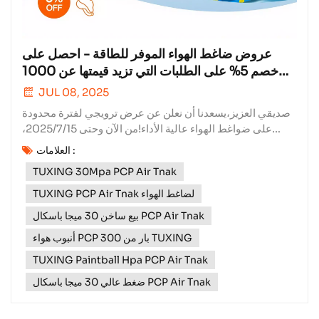
عروض ضاغط الهواء الموفر للطاقة - احصل على
خصم 5% على الطلبات التي تزيد قيمتها عن 1000
دولار!
JUL 08, 2025
صديقي العزيز،يسعدنا أن نعلن عن عرض ترويجي لفترة محدودة
على ضواغط الهواء عالية الأداء!من الآن وحتى 2025/7/15،
استمتع بخصم حصري 5% على جميع الطلبات التي تزيد قيمتها
العلامات :
عن 1000 دولار. لماذا تختار ضواغط الهواء الخاصة بنا؟تم تصميم
TUXING 30Mpa PCP Air Tnak
ضواغط الهواء الخاصة بنا لتحقيق الموثوقية والكفاءة والمتانة،
مما يجعلها الخيار...
TUXING PCP Air Tnak لضاغط الهواء
بيع ساخن 30 ميجا باسكال PCP Air Tnak
أنبوب هواء PCP 300 بار من TUXING
TUXING Paintball Hpa PCP Air Tnak
ضغط عالي 30 ميجا باسكال PCP Air Tnak