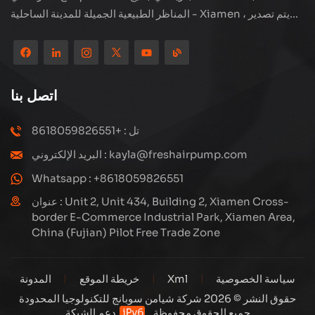
المناظر الطبيعية الجميلة للمدينة الساحلية - Xiamen ، يتم تصدير
منتجاتنا إلى أكثر من 80 دولة ومنطقة ، بجودة ممتازة قد فازت بسمعة
دولية واسعة. لدى Subang Technology فريق مبيعات محترف
ونظام خدمة فعال بعد البيع ، نحن نستكشف دائمًا ودراسة كيفية ترقية
منتجاتنا باستمرار من خلال الابتكار لتلبية الاحتياجات المتزايدة للعملاء.
اتصل بنا
التركيز الأساسي للشركة على إنتاج وتصنيع الضواغط عالية الضغط ،
تصميمها الهيكلي هو علمي ومعقول ، لضمان الأداء الفعال للمنتجات.
تل : +8618059826551
كل منتج ننتجه ، بما في ذلك العديد من الأجزاء الدقيقة ، مبنية بعناية
البريد الإلكتروني : kayla@freshairpump.com
على خطوط إنتاج آلية للغاية بما يتوافق مع الرسومات الهندسية.
Whatsapp : +8618059826551
عنوان : Unit 2, Unit 434, Building 2, Xiamen Cross-
border E-Commerce Industrial Park, Xiamen Area,
China (Fujian) Pilot Free Trade Zone
سياسة الخصوصية
Xml
خريطة الموقع
المدونة
حقوق النشر © 2026 شركة شيامن سوبانج للتكنولوجيا المحدودة
جميع الحقوق محفوظة .
دعم الشبكة