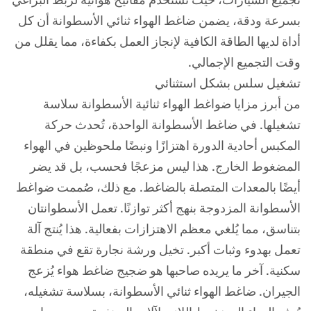
تجميع السيارات، حيث تُستخدم مفاتيح هوائية لربط البراغي
بسرعة ودقة، يضمن ضاغط الهواء ثنائي الأسطوانة أن كل
أداة لديها الطاقة الكافية لإنجاز العمل بكفاءة، مما يقلل من
وقت التجميع الإجمالي.
تشغيل سلس بشكل استثنائي
من أبرز مزايا ضواغط الهواء ثنائية الأسطوانة سلاسة
تشغيلها. في ضاغط الأسطوانة الواحدة، تُحدث حركة
المكبس أحادية الدورة اهتزازًا ونبضًا ملحوظين في الهواء
المضغوط الخارج. هذا ليس مزعجًا فحسب، بل قد يضر
أيضًا بالمعدات المتصلة بالضاغط. مع ذلك، صُممت ضواغط
الأسطوانة المزدوجة بنهج أكثر توازنًا. تعمل الأسطوانتان
بتناسق، مما يُلغي معظم الاهتزازات بفعالية. هذا يُنتج آلة
تعمل بهدوء وثبات أكبر. تخيل ورشة نجارة تقع في منطقة
سكنية. آخر ما يريده صاحبها هو ضجيج ضاغط هواء يُزعج
الجيران. ضاغط الهواء ثنائي الأسطوانة، بسلاسة تشغيله،