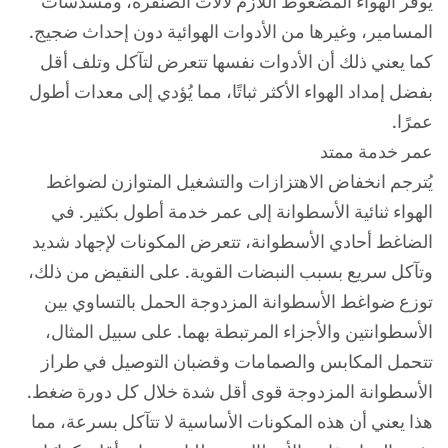
يُوفر الهواء المضغوط اللازم لآلات الصنفرة، ومسدسات
المسامير، وغيرها من الأدوات الهوائية دون إحداث ضجيج.
كما يعني ذلك أن الأدوات نفسها تتعرض لتآكل وتلف أقل
بفضل إمداد الهواء الأكثر ثباتًا، مما يُؤدي إلى معدات أطول
عمرًا.
عمر خدمة ممتد
يُترجم انخفاض الاهتزازات والتشغيل المتوازن لضواغط
الهواء ثنائية الأسطوانة إلى عمر خدمة أطول بكثير. في
الضاغط أحادي الأسطوانة، تتعرض المكونات لإجهاد شديد
وتآكل سريع بسبب النبضات القوية. على النقيض من ذلك،
توزع ضواغط الأسطوانة المزدوجة الحمل بالتساوي بين
الأسطوانتين والأجزاء المرتبطة بهما. على سبيل المثال،
تتحمل المكابس والصمامات وقضبان التوصيل في طراز
الأسطوانة المزدوجة قوى أقل شدة خلال كل دورة ضغط.
هذا يعني أن هذه المكونات الأساسية لا تتآكل بسرعة، مما