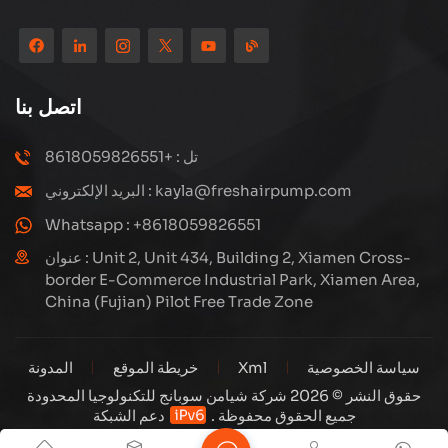
منتجاتنا إلى أكثر من 80 دولة ومنطقة ، بجودة ممتازة قد فازت بسمعة
دولية واسعة. لدى Subang Technology فريق مبيعات محترف
ونظام خدمة فعال بعد البيع ، نحن نستكشف دائمًا ودراسة كيفية ترقية
منتجاتنا باستمرار من خلال الابتكار لتلبية الاحتياجات المتزايدة للعملاء.
اتصل بنا
التركيز الأساسي للشركة على إنتاج وتصنيع الضواغط عالية الضغط ،
تصميمها الهيكلي هو علمي ومعقول ، لضمان الأداء الفعال للمنتجات.
تل : +8618059826551
كل منتج ننتجه ، بما في ذلك العديد من الأجزاء الدقيقة ، مبنية بعناية
البريد الإلكتروني : kayla@freshairpump.com
على خطوط إنتاج آلية للغاية بما يتوافق مع الرسومات الهندسية.
Whatsapp : +8618059826551
عنوان : Unit 2, Unit 434, Building 2, Xiamen Cross-
border E-Commerce Industrial Park, Xiamen Area,
China (Fujian) Pilot Free Trade Zone
سياسة الخصوصية
Xml
خريطة الموقع
المدونة
حقوق النشر © 2026 شركة شيامن سوبانج للتكنولوجيا المحدودة
جميع الحقوق محفوظة .
دعم الشبكة